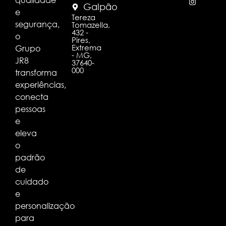
Galpão
e
Tereza
segurança,
Tomazella,
432 -
o
Pires,
Extrema
Grupo
- MG,
JR8
37640-
000
transforma
experiências,
conecta
pessoas
e
eleva
o
padrão
de
cuidado
e
personalização
para