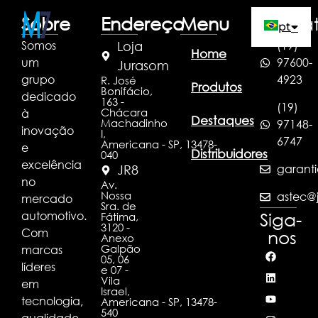
Sobre
Endereço
Menu
Conta
pt
Somos
(19)
Loja
Home
um
97600-
es
Jurasom
grupo
4923
R. José
Produtos
Bonifácio,
dedicado
en
163 -
(19)
Chácara
à
Destaques
Machadinho
97148-
inovação
I,
6747
Americana - SP, 13478-
e
Distribuidores
040
excelência
garanti
JR8
no
Av.
Nossa
astec@j
mercado
Sra. de
automotivo.
Siga-
Fátima,
3120 -
Com
nos
Anexo
Galpão
marcas
05, 06
líderes
e 07 -
Vila
em
Israel,
tecnologia,
Americana - SP, 13478-
540
qualidade