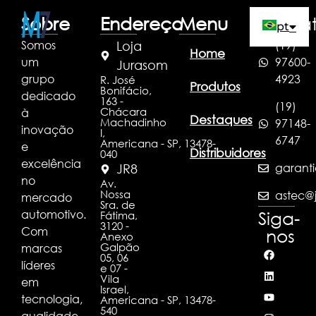
Sobre
Endereço
Menu
Conta
pt
Somos
(19)
Loja
Home
um
97600-
es
Jurasom
grupo
4923
R. José
Produtos
Bonifácio,
dedicado
en
163 -
(19)
Chácara
à
Destaques
Machadinho
97148-
inovação
I,
6747
Americana - SP, 13478-
e
Distribuidores
040
excelência
garanti
JR8
no
Av.
Nossa
astec@j
mercado
Sra. de
automotivo.
Siga-
Fátima,
3120 -
Com
nos
Anexo
Galpão
marcas
05, 06
líderes
e 07 -
Vila
em
Israel,
tecnologia,
Americana - SP, 13478-
540
qualidade