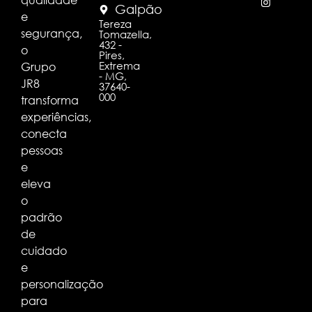
Galpão
e
Tereza
segurança,
Tomazella,
432 -
o
Pires,
Extrema
Grupo
- MG,
JR8
37640-
000
transforma
experiências,
conecta
pessoas
e
eleva
o
padrão
de
cuidado
e
personalização
para