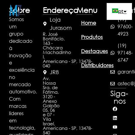
Sobre
Endereço
Menu
Conta
pt
Somos
(19)
Loja
Home
um
97600-
es
Jurasom
grupo
4923
R. José
Produtos
Bonifácio,
dedicado
en
163 -
(19)
Chácara
à
Destaques
Machadinho
97148-
inovação
I,
6747
Americana - SP, 13478-
e
Distribuidores
040
excelência
garanti
JR8
no
Av.
Nossa
astec@j
mercado
Sra. de
automotivo.
Siga-
Fátima,
3120 -
Com
nos
Anexo
Galpão
marcas
05, 06
líderes
e 07 -
Vila
em
Israel,
tecnologia,
Americana - SP, 13478-
540
qualidade