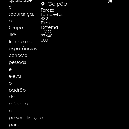
Galpão
e
Tereza
segurança,
Tomazella,
432 -
o
Pires,
Extrema
Grupo
- MG,
JR8
37640-
000
transforma
experiências,
conecta
pessoas
e
eleva
o
padrão
de
cuidado
e
personalização
para